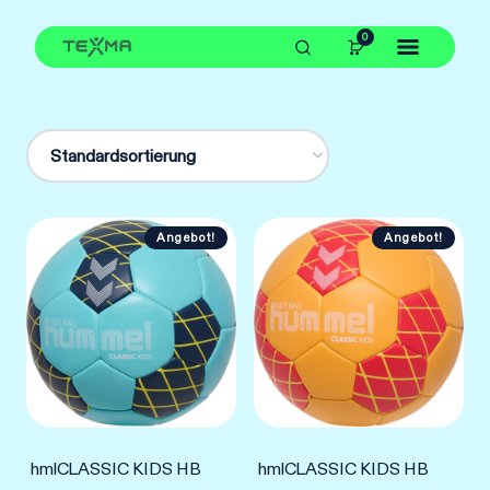
Zum
0
Inhalt
springen
Angebot!
Angebot!
hmlCLASSIC KIDS HB
hmlCLASSIC KIDS HB