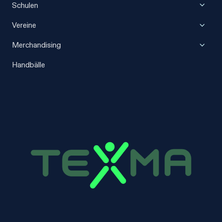
Unter
Schulen
umscha
Unter
Vereine
umscha
Unter
Merchandising
umscha
Handbälle