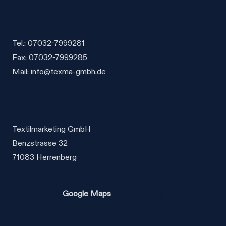
auf
auf
der
der
Produktseite
Produktseite
gewählt
gewählt
Tel.: 07032-7999281
werden
werden
Fax: 07032-7999285
Mail: info@texma-gmbh.de
Textilmarketing GmbH
Benzstrasse 32
71083 Herrenberg
Google Maps