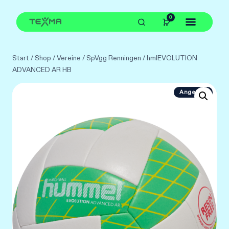
Zum
0
Inhalt
springen
Start
/
Shop
/
Vereine
/
SpVgg Renningen
/
hmlEVOLUTION
ADVANCED AR HB
Angebot!