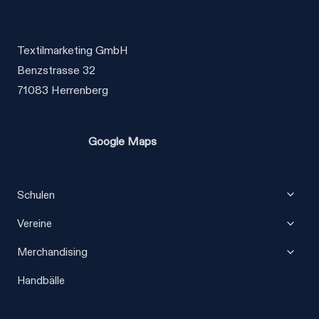
Textilmarketing GmbH
Benzstrasse 32
71083 Herrenberg
Google Maps
Unter
Schulen
umscha
Unter
Vereine
umscha
Unter
Merchandising
umscha
Handbälle