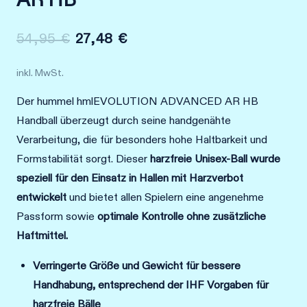
Ursprünglicher
Aktueller
54,95
€
27,48
€
Preis
Preis
inkl. MwSt.
war:
ist:
Der hummel hmlEVOLUTION ADVANCED AR HB
54,95 €
27,48 €.
Handball überzeugt durch seine handgenähte
Verarbeitung, die für besonders hohe Haltbarkeit und
Formstabilität sorgt. Dieser
harzfreie Unisex-Ball
wurde
speziell für den Einsatz in Hallen mit Harzverbot
entwickelt
und bietet allen Spielern eine angenehme
Passform sowie
optimale Kontrolle ohne zusätzliche
Haftmittel.
Verringerte Größe und Gewicht für bessere
Handhabung, entsprechend der IHF Vorgaben für
harzfreie Bälle