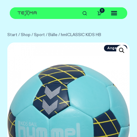
Zum
0
Inhalt
springen
Start
/
Shop
/
Sport
/
Bälle
/
hmlCLASSIC KIDS HB
Angebot!