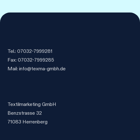
auf.
Varianten
werden
werden
Die
auf.
Optionen
Die
können
Optionen
auf
können
der
auf
Tel.: 07032-7999281
Produktseite
der
Fax: 07032-7999285
gewählt
Produktseite
Mail: info@texma-gmbh.de
werden
gewählt
werden
Textilmarketing GmbH
Benzstrasse 32
71083 Herrenberg