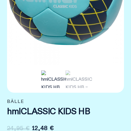
BÄLLE
hmlCLASSIC KIDS HB
Ursprünglicher
Aktueller
24,95
€
12,48
€