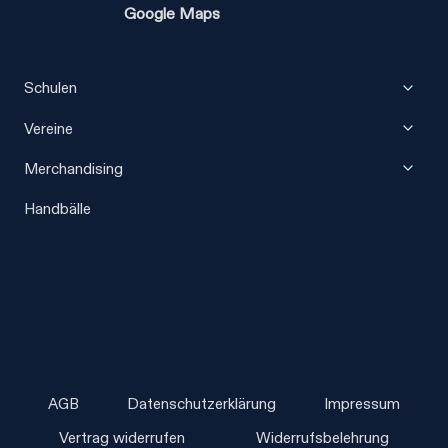
Google Maps
Unter
Schulen
umscha
Unter
Vereine
umscha
Unter
Merchandising
umscha
Handbälle
AGB
Datenschutzerklärung
Impressum
Vertrag widerrufen
Widerrufsbelehrung