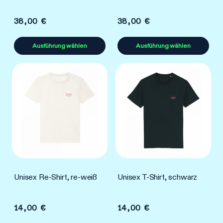
38,00
€
38,00
€
Ausführung wählen
Ausführung wählen
Dieses
Dieses
Produkt
Produkt
weist
weist
mehrere
mehrere
Varianten
Varianten
auf.
auf.
Die
Die
Optionen
Optionen
können
können
Unisex Re-Shirt, re-weiß
Unisex T-Shirt, schwarz
auf
auf
der
der
Produktseite
Produktseite
14,00
€
14,00
€
gewählt
gewählt