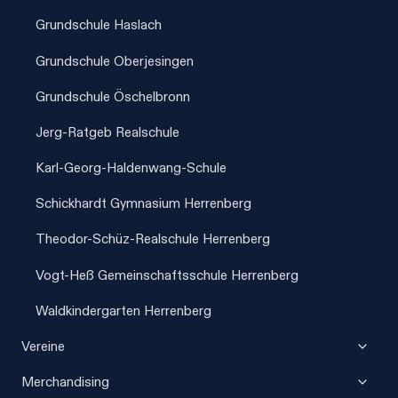
Grundschule Haslach
Grundschule Oberjesingen
Grundschule Öschelbronn
Jerg-Ratgeb Realschule
Karl-Georg-Haldenwang-Schule
Schickhardt Gymnasium Herrenberg
Theodor-Schüz-Realschule Herrenberg
Vogt-Heß Gemeinschaftsschule Herrenberg
Waldkindergarten Herrenberg
Unter
Vereine
umscha
Unter
Merchandising
umscha