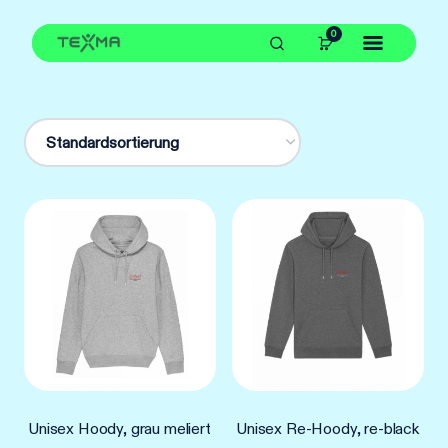
Zum
0
Inhalt
springen
Unisex Hoody, grau meliert
Unisex Re-Hoody, re-black