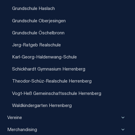
Grundschule Haslach
Grundschule Oberjesingen
Grundschule Öschelbronn
Jerg-Ratgeb Realschule
Karl-Georg-Haldenwang-Schule
Schickhardt Gymnasium Herrenberg
Theodor-Schüz-Realschule Herrenberg
Vogt-Heß Gemeinschaftsschule Herrenberg
Waldkindergarten Herrenberg
Unter
Vereine
umscha
Unter
Merchandising
umscha