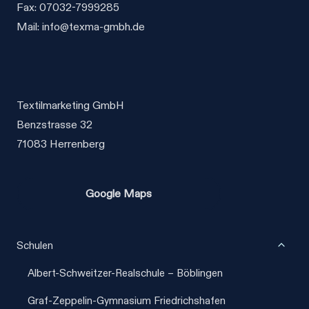
auf
auf
Fax: 07032-7999285
der
der
Mail: info@texma-gmbh.de
Produktseite
Produktseite
gewählt
gewählt
werden
werden
Textilmarketing GmbH
Benzstrasse 32
71083 Herrenberg
Google Maps
Unter
Schulen
umscha
Albert-Schweitzer-Realschule – Böblingen
Graf-Zeppelin-Gymnasium Friedrichshafen