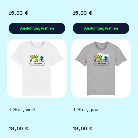
15,00
€
15,00
€
Ausführung wählen
Ausführung wählen
Dieses
Dieses
Produkt
Produkt
weist
weist
mehrere
mehrere
Varianten
Varianten
auf.
auf.
Die
Die
Optionen
Optionen
können
können
T-Shirt, weiß
T-Shirt, grau
auf
auf
der
der
Produktseite
Produktseite
18,00
€
18,00
€
gewählt
gewählt