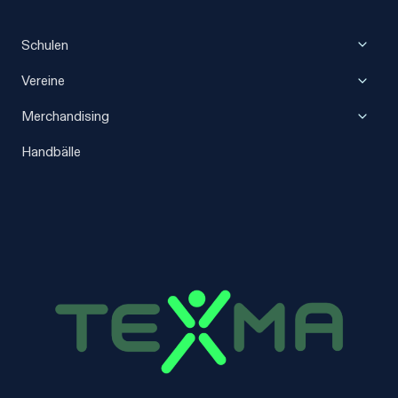
Unter
Schulen
umscha
Unter
Vereine
umscha
Unter
Merchandising
umscha
Handbälle