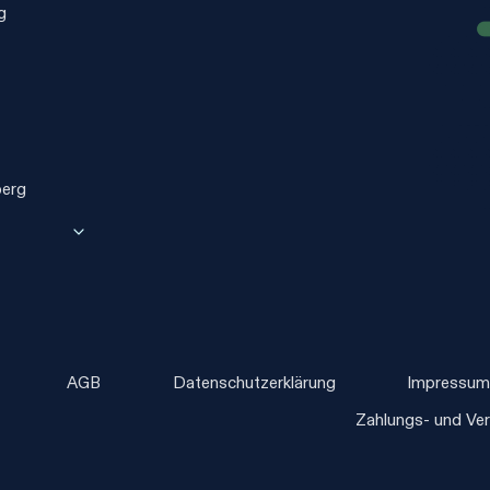
g
berg
Untermenü
umschalten
AGB
Datenschutzerklärung
Impressu
Zahlungs- und Ve