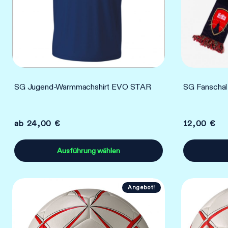
SG Jugend-Warmmachshirt EVO STAR
SG Fanschal
ab
24,00
€
12,00
€
Ausführung wählen
Dieses
Produkt
Angebot!
weist
mehrere
Varianten