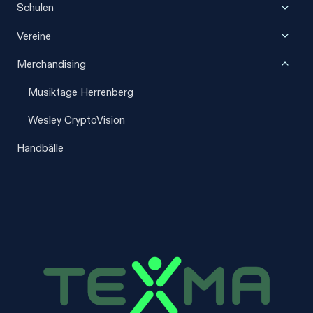
Unter
Schulen
umscha
Unter
Vereine
umscha
Unter
Merchandising
umscha
Musiktage Herrenberg
Wesley CryptoVision
Handbälle