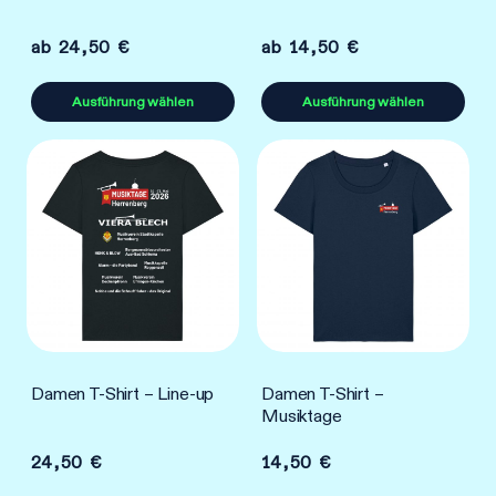
ab
24,50
€
ab
14,50
€
Ausführung wählen
Ausführung wählen
Dieses
Dieses
Produkt
Produkt
weist
weist
mehrere
mehrere
Varianten
Varianten
auf.
auf.
Die
Die
Optionen
Optionen
können
können
Damen T-Shirt – Line-up
Damen T-Shirt –
auf
auf
Musiktage
der
der
Produktseite
Produktseite
24,50
€
14,50
€
gewählt
gewählt