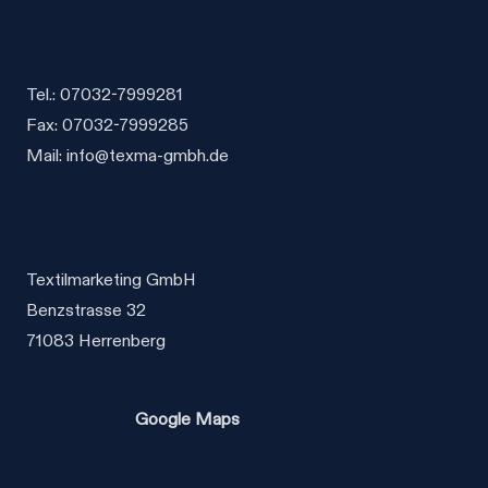
auf
auf
der
der
Produktseite
Produktseite
gewählt
gewählt
Tel.: 07032-7999281
werden
werden
Fax: 07032-7999285
Mail: info@texma-gmbh.de
Textilmarketing GmbH
Benzstrasse 32
71083 Herrenberg
Google Maps