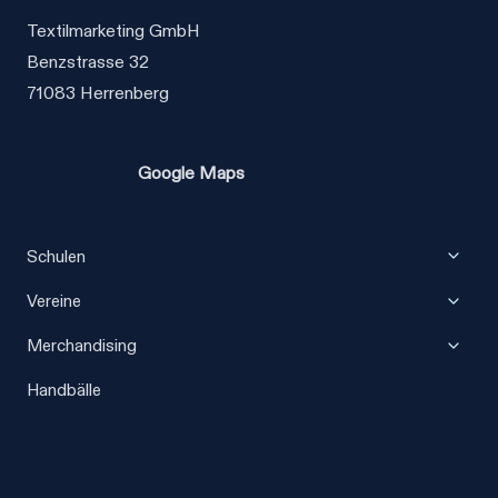
Textilmarketing GmbH
Benzstrasse 32
71083 Herrenberg
Google Maps
Unter
Schulen
umscha
Unter
Vereine
umscha
Unter
Merchandising
umscha
Handbälle