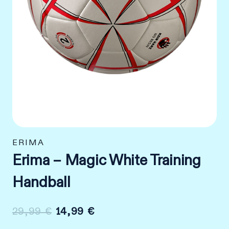
ERIMA
Erima – Magic White Training
Handball
Ursprünglicher
Aktueller
29,99
€
14,99
€
Preis
Preis