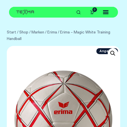
Zum
0
Inhalt
springen
Start
/
Shop
/
Marken
/
Erima
/
Erima – Magic White Training
Handball
Angebot!