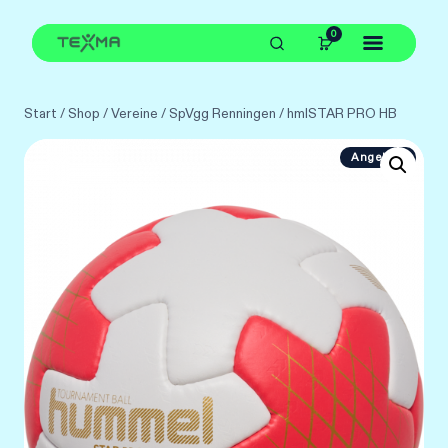
Zum
0
Inhalt
springen
Start
/
Shop
/
Vereine
/
SpVgg Renningen
/
hmlSTAR PRO HB
Angebot!