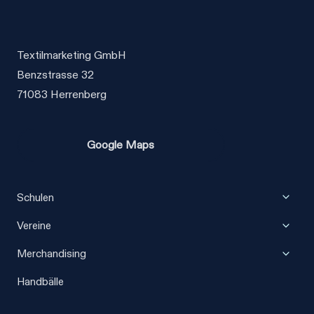
werden
werden
Textilmarketing GmbH
Benzstrasse 32
71083 Herrenberg
Google Maps
Unter
Schulen
umscha
Unter
Vereine
umscha
Unter
Merchandising
umscha
Handbälle