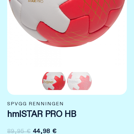
SPVGG RENNINGEN
hmlSTAR PRO HB
Ursprünglicher
Aktueller
89,95
€
44,98
€