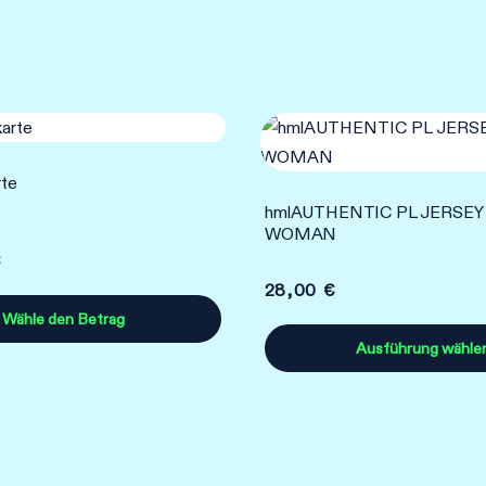
rte
hmlAUTHENTIC PL JERSEY 
WOMAN
28,00
€
Wähle den Betrag
Ausführung wähle
Dieses
Produkt
weist
mehrere