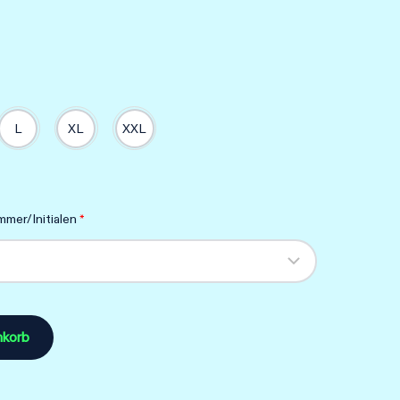
L
XL
XXL
mer/Initialen
*
nkorb