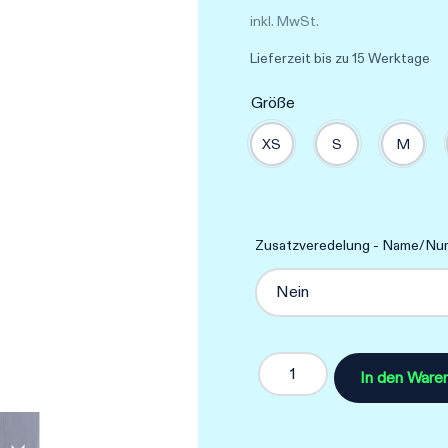
inkl. MwSt.
Lieferzeit
bis zu 15 Werktage
Größe
XS
S
M
Zusatzveredelung - Name/Num
In den Ware
hmlCORE
2.0
TRACK