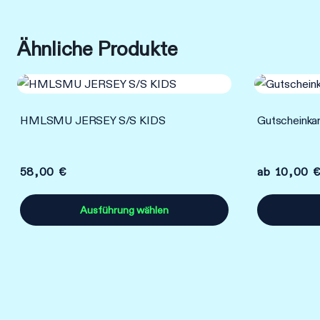
Ähnliche Produkte
HMLSMU JERSEY S/S KIDS
Gutscheinka
58,00
€
ab
10,00
€
Ausführung wählen
Dieses
Dieses
Produkt
Produkt
weist
weist
mehrere
mehrere
Varianten
Varianten