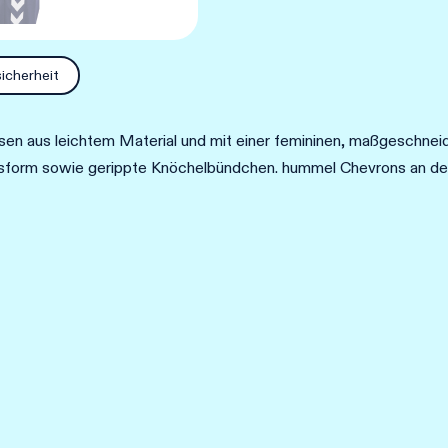
PANTS
WOMAN
Menge
icherheit
s leichtem Material und mit einer femininen, maßgeschneider
ssform sowie gerippte Knöchelbündchen. hummel Chevrons an den 