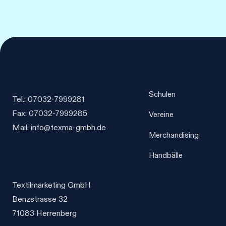
auf.
auf.
Die
Die
Optionen
Optionen
können
können
auf
auf
der
der
Produktseite
Produktseit
Schulen
Tel.: 07032-7999281
gewählt
gewählt
Fax: 07032-7999285
Vereine
werden
werden
Mail: info@texma-gmbh.de
Merchandising
Handbälle
Textilmarketing GmbH
Benzstrasse 32
71083 Herrenberg