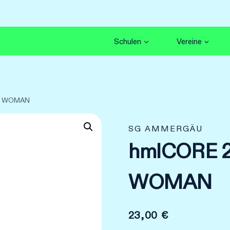
Schulen
Vereine
TS WOMAN
SG AMMERGÄU
hmlCORE 
WOMAN
23,00
€