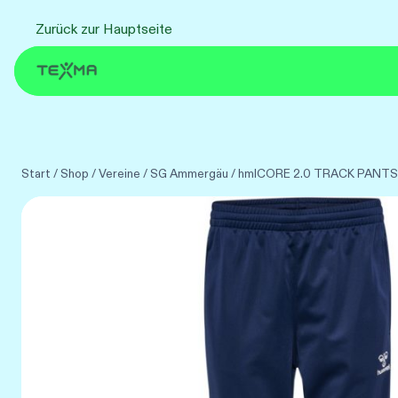
Zum
Zurück zur Hauptseite
Inhalt
springen
Start
/
Shop
/
Vereine
/
SG Ammergäu
/
hmlCORE 2.0 TRACK PAN