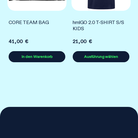
Die
Die
Optionen
Optionen
können
können
CORE TEAM BAG
hmlGO 2.0 T-SHIRT S/S
auf
auf
KIDS
der
der
Produktseite
Produktseite
41,00
€
21,00
€
gewählt
gewählt
In den Warenkorb
Ausführung wählen
werden
werden
Dieses
Produkt
weist
mehrere
Varianten
auf.
Die
Optionen
können