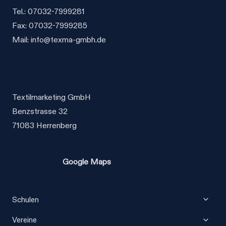
auf
Tel.: 07032-7999281
der
Fax: 07032-7999285
Produktseite
Mail: info@texma-gmbh.de
gewählt
werden
Textilmarketing GmbH
Benzstrasse 32
71083 Herrenberg
Google Maps
Unter
Schulen
umscha
Unter
Vereine