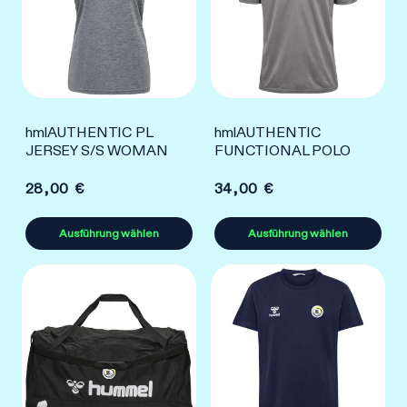
hmlAUTHENTIC PL
hmlAUTHENTIC
JERSEY S/S WOMAN
FUNCTIONAL POLO
28,00
€
34,00
€
Ausführung wählen
Ausführung wählen
Dieses
Dieses
Produkt
Produkt
weist
weist
mehrere
mehrere
Varianten
Varianten
auf.
auf.