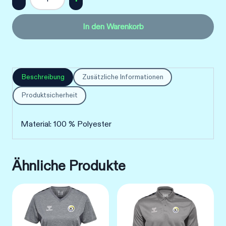
HMLSMU
JERSEY
In den Warenkorb
S/S
UNISEX
Menge
Beschreibung
Zusätzliche Informationen
Produktsicherheit
Material: 100 % Polyester
Ähnliche Produkte