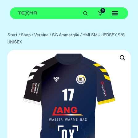
Zum
0
Inhalt
springen
Start
/
Shop
/
Vereine
/
SG Ammergäu
/
HMLSMU JERSEY S/S
UNISEX