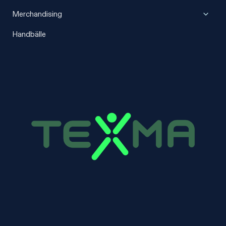
umscha
Unter
Merchandising
umscha
Handbälle