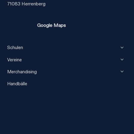
71083 Herrenberg
Google Maps
Unter
Schulen
umscha
Unter
Vereine
umscha
Unter
Merchandising
umscha
Handbälle