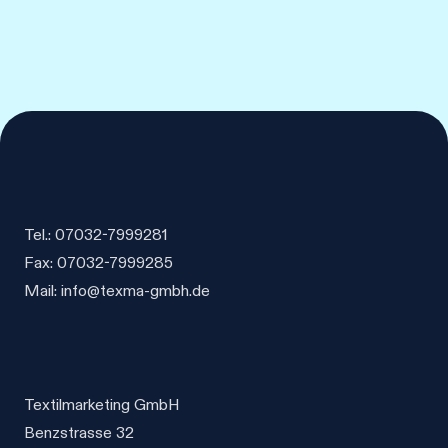
Die
Produkt
Optionen
weist
können
mehrere
auf
Varianten
der
auf.
Produktseite
Die
gewählt
Optionen
werden
können
auf
Tel.: 07032-7999281
der
Fax: 07032-7999285
Produktseite
Mail: info@texma-gmbh.de
gewählt
werden
Textilmarketing GmbH
Benzstrasse 32