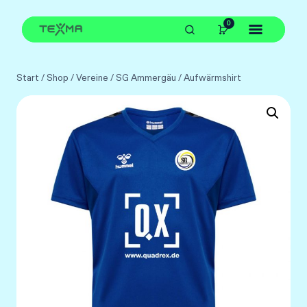
Zum
0
Inhalt
springen
Start
/
Shop
/
Vereine
/
SG Ammergäu
/
Aufwärmshirt