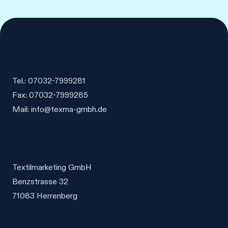
Optionen
können
auf
der
Produktseite
gewählt
Tel.: 07032-7999281
werden
Fax: 07032-7999285
Mail: info@texma-gmbh.de
Textilmarketing GmbH
Benzstrasse 32
71083 Herrenberg