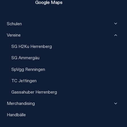
Google Maps
Unter
Schulen
umscha
Unter
Vereine
umscha
SG H2Ku Herrenberg
SG Ammergäu
SpVgg Renningen
TC Jettingen
Gassahuber Herrenberg
Unter
Merchandising
umscha
Handbälle